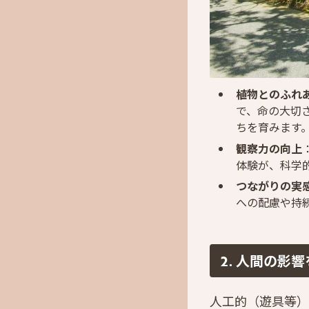
植物とのふれ
で、命の大切
ちを育みます
観察力の向上
体験が、科学
つながりの実
への配慮や持
2.
人間の影響
人工的（遊具等）