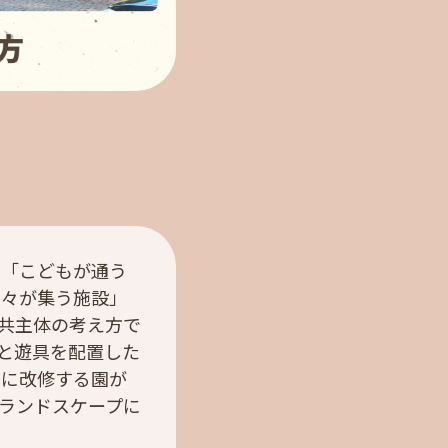
は「こどもが通う
人々が集う施設」
共主体の考え方で
と遊具を配置した
庭に改修する園が
ランドスケープに