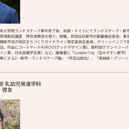
系大学院ランドスケープ専攻修了後、米国・ドイツにてランドスケープ・都
環境創成講座 特命准教授を経て、現職。世田谷区都市計画審議会委員、東
鎌倉市深沢地区まちづくりガイドライン策定委員会委員、グリーンインフラ
当。作品にコートヤードHIROO(グッドデザイン賞)、南町田グランベリー
ン賞、日本造園学会賞）など。編著書に「Livable City（住みやすい都
事にする2－都市・ランドスケープ編」（学芸出版社）、「実践版！グリーン
部 乳幼児発達学科
 啓友