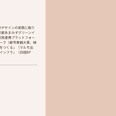
市デザインの実務に取り
京都あまみずグリーンイ
官民連携プラットフォー
パーク（都市景観大賞、緑
市）をつくる」（マルモ出
インフラ」（日経BP