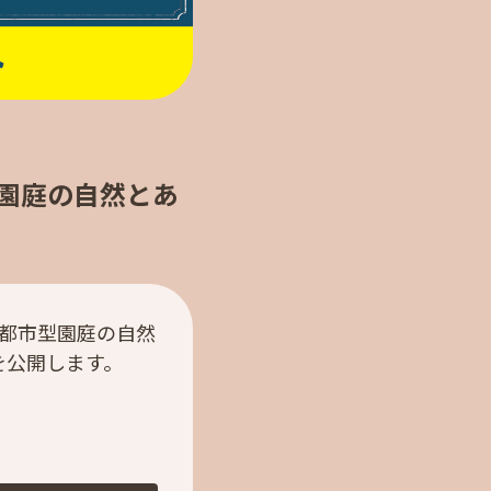
型園庭の自然とあ
：都市型園庭の自然
を公開します。