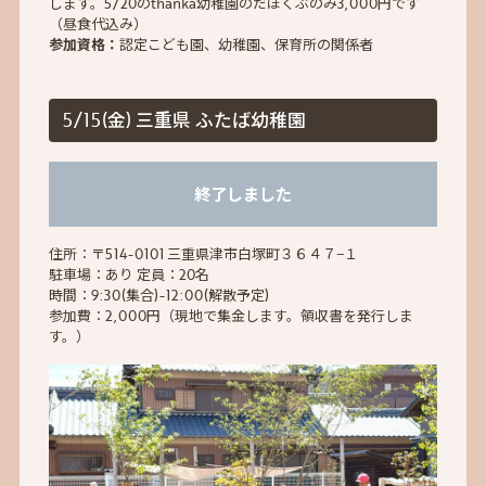
します。5/20のthanka幼稚園のだほくぶのみ3,000円です
（昼食代込み）
参加資格：
認定こども園、幼稚園、保育所の関係者
5/15(金) 三重県 ふたば幼稚園
終了しました
住所：〒514-0101 三重県津市白塚町３６４７−１
駐車場：あり 定員：20名
時間：9:30(集合)-12:00(解散予定)
参加費：2,000円（現地で集金します。領収書を発行しま
す。）