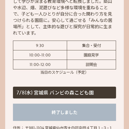
して学びが深まる教育環境へと転換しました。築山
や水辺、畑、泥遊びなど多様な環境を重ねること
で、子ども一人ひとりが自分に合った関わり方を見
つけられる園庭に。安心して過ごせる「みんなの居
場所」として、主体的な遊びと探究が日常的に生ま
れています。
9:30
集合・受付
10:00-11:00
園庭見学
11:00-12:00
説明会
当日のスケジュール（予定）
7/8(水) 宮城県 バンビの森こども園
終了しました
住所：
〒981-1104 宮城県仙台市太白区中田４丁目１−３−１