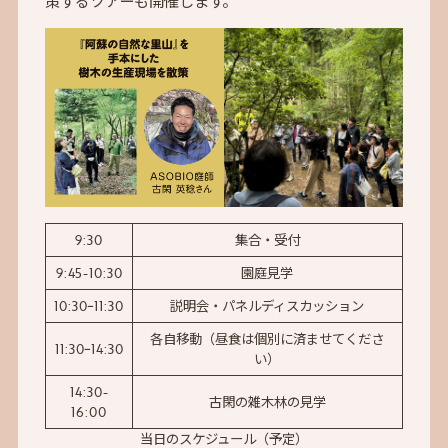
策するツアーも開催します。
9:30
集合・受付
9:45-10:30
園庭見学
10:30ｰ11:30
説明会・パネルディスカッション
各自移動（昼食は個別に済ませてくださ
11:30ｰ14:30
い）
14:30-
古閑の雑木林の見学
16:00
当日のスケジュール（予定）