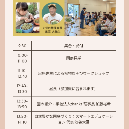
9:30
集合・受付
10:00-
園庭見学
11:00
11:10-
出原先生による植物あそびワークショップ
12:40
12:40-
昼食（参加費に含まれます）
13:30
13:30-
園の紹介：学校法人thanka 理事長 加藤裕希
13:50
13:50-
自然豊かな園庭づくり：スマートエデュケーシ
14:10
ョン 代表 池谷大吾