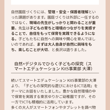
自然園庭づくりには、
管理・安全・保護者理解
とい
った課題があります。園庭づくりは外部に一任するの
ではなく、
現場の先生がしっかりと関わることが重
要
。先生は
子どもの育ちと環境のつながりを実感す
ることで、自信をもって保育を実践できるようにな
る。
子どもたちに自然への興味や関心を育んでほし
いのであれば、
まずは大人自身が自然に興味をも
ち、楽しむことが大切
、と長沢は語りました。
自然×デジタルでひらく子どもの探究（ス
マートエデュケーション KitS事業部 大澤）
続いてスマートエデュケーション KitS事業部の大澤
より、「子どもの探究的な遊びにおけるICT活用」を
テーマにお話をいたしました。豊かな自然環境の中
で保育を実践する東京ゆりかご幼稚園ですが、その
一方でICTも積極的に活用しています。
多くの大人がスマートフォンやタブレットを調べ物