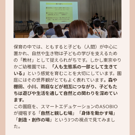
保育の中では、ともすると子ども（人間）が中心に
置かれ、自然や生き物は子どもの学びを支えるため
の「教材」として捉えられがちです。しかし東京ゆり
かご幼稚園では、
「人も生態系の一部として生きて
いる」
という感覚を育むことを大切にしています。園
庭にはその世界観がとてもよく表れています
。森や
棚田、小川、雨庭などが相互につながり、子どもた
ちは遊びや生活を通して自然との関わりを深めてい
ます。
この園庭を、スマートエデュケーションのASOBIO
が提唱する「
自然と親しむ場
」「
身体を動かす場
」
「
創造・創作の場
」という3つの視点で見てみまし
た。