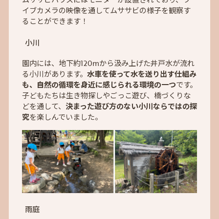
イブカメラの映像を通してムササビの様子を観察す
ることができます！
小川
園内には、地下約120mから汲み上げた井戸水が流れ
る小川があります。
水車を使って水を送り出す仕組み
も、自然の循環を身近に感じられる環境の一つ
です。
子どもたちは生き物探しやごっこ遊び、橋づくりな
どを通して、
決まった遊び方のない小川ならではの探
究
を楽しんでいました。
雨庭