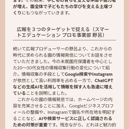
ます。
その結果、
子どもの育ちを支える仲間や協力者
が増え、園全体で子どもたちの学びを支える土壌づ
くり
にもつながっていきます。
広報を３つのターゲットで捉える（スマー
トエデュケーション プロモ事業部 野呂）
続いて広報プロデューサーの野呂より、これからの
時代に求められる園の情報発信についてお話をさせ
ていただきました。今の未就園児保護者を中心とし
た20〜30代女性の情報収集行動の変化について紹
介。情報収集の手段として
Google検索やInstagram
が依然として高い利用率を占める一方で、
ChatGPT
などの生成AIを活用して情報を探す人も急速に増え
ている
ことを説明しました。
これからの園の情報発信では、ホームページの内
容を充実させることに加え、Googleビジネスプロフ
ィールの整備や、Instagramで園名や所在地を明記す
ることなど、
AIや検索サービスに正しく認識される
ための対策が重要
です。残念ながら、どれほど魅力的