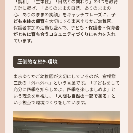
「調和」「主体性」「自然との関わり」の3つを教育
方針に掲げ、「ありのままの自然、ありのままの
心、ありのままの笑顔」をキャッチフレーズに、
子
ども主体の保育
を大切にする東京ゆりかご幼稚園。
保護者参加の活動も盛んで、
子ども・保護者・保育者
がともに育ち合うコミュニティづくり
にも力を入れ
ています。
圧倒的な屋外環境
東京ゆりかご幼稚園が大切にしているのが、倉橋惣
三氏の「外へ外へ」という言葉です。「子どもをして
充分に四季を知らしめよ、四季を楽しましめよ」と
いう理念を重視し、「
人間も自然の一部である
」と
いう視点で環境づくりをしています。