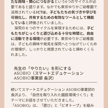
たな興味・関心につながる
という6つのサイクルが必
要であると語ります。なかでも東京ゆりかご幼稚園で
活用されている
ICTは、子どもたちの気づきや学びを
可視化し、共有するための有効なツールとして機能
している
と評価されていました。
探究の６つのサイクルを実現するためには、
子ど
もたちがじっくりと遊び込める十分な時間と、自由
に活動できる環境
が必要です。東京ゆりかご幼稚園
は、子どもの興味や発見を探究へとつなげていくため
の環境が、しっかりと用意されていると締めくくら
れました。
先生の「やりたい」を形にする
ASOBIO（スマートエデュケーション
ASOBIO事業部 長沢）
続いてスマートエデュケーション ASOBIO事業部の
長沢より、「自然を取り入れた園庭環境づくり」を
テーマにお話をさせていただきました。
「ASOBIO」は、「遊び」と「ビオトープ」を組み