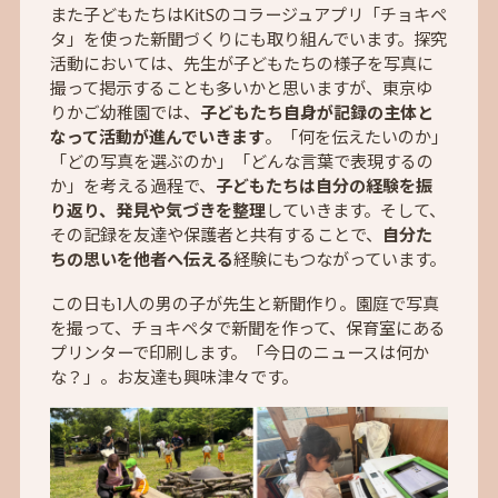
また子どもたちはKitSのコラージュアプリ「チョキペ
タ」を使った新聞づくりにも取り組んでいます。探究
活動においては、先生が子どもたちの様子を写真に
撮って掲示することも多いかと思いますが、東京ゆ
りかご幼稚園では、
子どもたち自身が記録の主体と
なって活動が進んでいきます
。「何を伝えたいのか」
「どの写真を選ぶのか」「どんな言葉で表現するの
か」を考える過程で、
子どもたちは自分の経験を振
り返り、発見や気づきを整理
していきます。そして、
その記録を友達や保護者と共有することで、
自分た
ちの思いを他者へ伝える
経験にもつながっています。
この日も1人の男の子が先生と新聞作り。園庭で写真
を撮って、チョキペタで新聞を作って、保育室にある
プリンターで印刷します。「今日のニュースは何か
な？」。お友達も興味津々です。