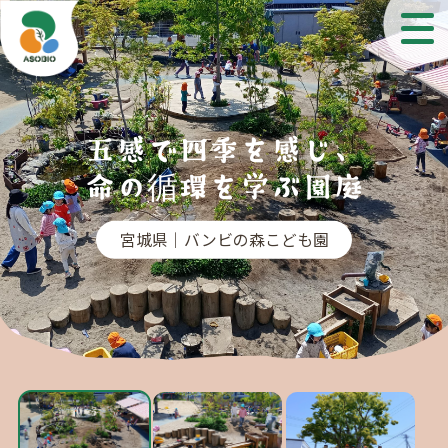
五感で四季を感じ、
命の循環を学ぶ園庭
宮城県｜バンビの森こども園